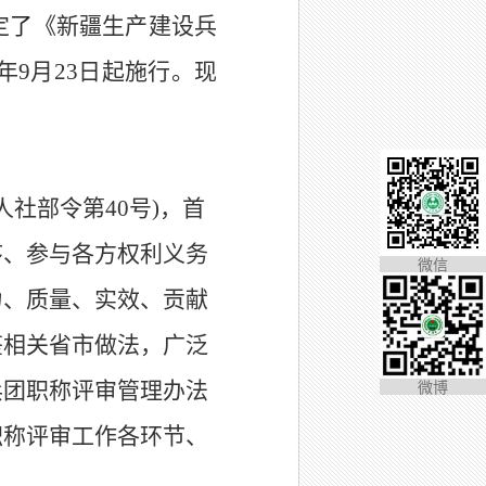
定
了
《新疆生产建设兵
年
9
月
23
日起施行。现
人社部
令第
40
号
)
，首
序、参与各方权利义务
微信
力、质量、实效、贡献
鉴相关省市做法，广泛
微博
兵团职称评审管理办法
职称评审工作各环节、