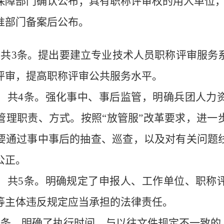
保障部门确认
公布
；
具有职称评审权的用人单位
准部门备案后公布。
，共
3
条
。
提出要建立专业技术人员职称评审服务
评审，提高职称评审公共服务水平。
，共
4
条。
强化事中、事后监管，明确兵团
人力
管理职责、方式。
按照
“
放管服
”
改革要求，进一
要通过事中事后的抽查、巡查，以及对有关问题
公正。
，共
5
条。
明确规定了申报人、工作单位、职称
等主体违反规定应当承担的法律责任。
3
条。
明确了执行时间，与以往文件规定不一致的