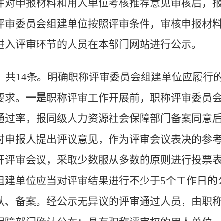
件对申报材料和
用人单位考核推荐意见审核后，
评审委员会
组建单位按照评审条件，
审核
申报材
进入评审环节的
人员在
本部门
网站进行公
示
。
，共
14
条
。
明确职称评审委员会组建单位应履行
要求。
一是
职称评审工作开展前，
职称评审委员
通过率
，报
同级
人力资源社会保障部门
备案
同意
对申报人提出评议意见，作为评审会议表决的参
开评审会议，采取少数服从多数的原则进行投票
组建单位应当对评审结果进行不少于
5
个工作日的
认、备案。经公示无异议的评审通过人员，由职