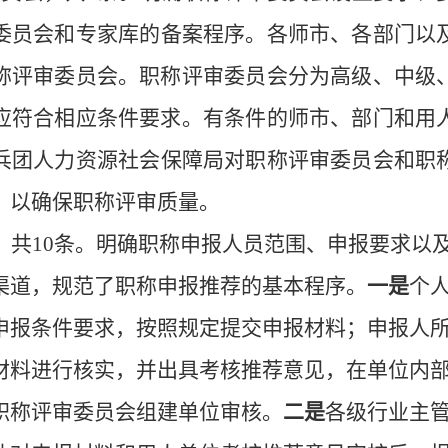
委员会
和专家库的
备案程序。
各
师市
、各部门以
称评审委员会。职称评审委员会分为高级、中级
应符合相应条件要求。有条件的
师市
、部门和用
兵团人力资源社会保障局
对职称评审委员会
和
职
，以确保职称评审质量。
，共
10
条
。
明确职称申报人员范围、申报要求以
渠道，
规范了职称
申报推荐
的基本程序。
一是
个
申报条件要求，按照规定提交申报材料；申报人
材料进行核实，
并出具考核推荐意见，
在单位内
职称评审委员会组建单位审核。
二是
各级行业主