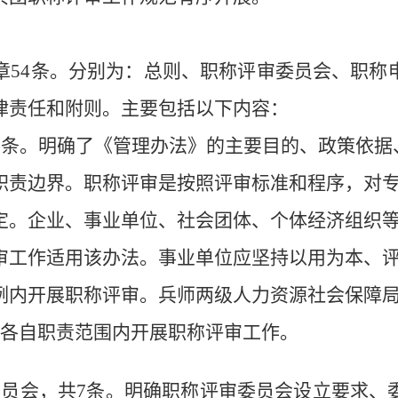
章
54
条。
分别为：总则、职称评审委员会、职称
律责任和附则。主要包括以下内容：
8
条。
明确
了
《管理
办法
》的主要目的、政策依据
职责边界
。职称评审是按照评审标准和程序，对
定。
企业、事业单位、社会团体、个体经济组织
审工作适用该办法。
事业单位应
坚持以用为本、
例内开展职称评审。
兵师两级
人力资源社会保障
各自职责范围内
开展
职称评审
工作。
委员会，共
7
条
。
明确职称评审委员会设立要求、