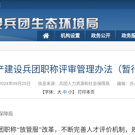
览
机构设置
政务公开
政务
产建设兵团职称评审管理办法（暂
024年09月25日
信息来源：兵团人力资源和社会保障局
编辑：办
【字体：
大
中
小
】
打印本页
保障局
团职称
“放管服”改革，不断完善人才评价机制，