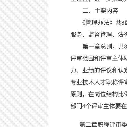
二、主要内容
《
管理办法
》
共
8
服务、监督管理、法
第一章
总则
，共
评审范围和评审主体
力、业绩的评议和认
专业技术人才职称评
原则，
在岗位结构比
部门
4
个评审主体
要
在
第二章职称评审