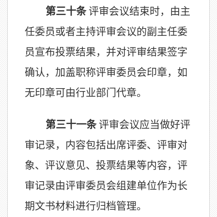
第
三十
条
评审会议结束时，由主
任委员或
者
主持评审会议的副主任委
员宣布投票结果，并对评审结果签字
确认，加盖职称评审委员会印章
，如
无印章可由行业部门代章
。
第
三十一
条
评审会议应
当
做好
评
审
记录，内容包括出席评委、评审对
象、评议意见、投票结果等内容，
评
审
记录
由评审委员会组建单位作为长
期文书材料进行
归档管理。