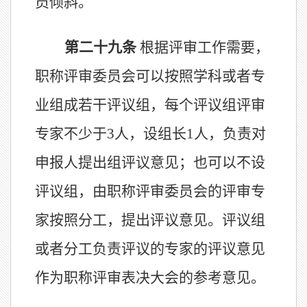
员
倾斜。
第二十
九
条
根据评审工作需要，
职称评审委员会可
以
按照学科或
者
专
业组成若干评议组，每个评议组评审
专家不少于
3
人
，设组长
1
人，
负责对
申报人提出
组评议意见
；也可以不设
评议组，由职称评审委员会
的
评审专
家按照分工，提出
评议意见
。评议
组
或
者
分工负责评议的专家
的评议意见
作为职称评审表决
大会
的参考
意见
。