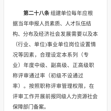
第二十
八
条
组建单位
每年应根
据当
年申报人员素质、人才队伍结
构、分布及
经济社会发展需要
以及本
（
行业、单位
)事业单位岗位设置情
况等因素，
合理设定
本系列
（专
业）
年度
中级、副高级、正高级职
称
评审通过率
（初级不设通过
率）。按照职称评审管理权限，在
评审工作开展前
报
同级人力资源社会
保障部门备案。