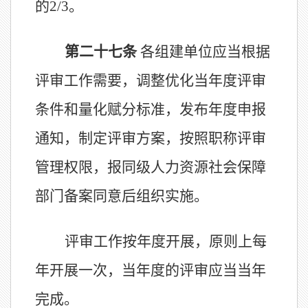
的
2/3
。
第二十
七
条
各组建单位应
当
根据
评审工作需要
，
调整优化
当
年
度
评
审
条件和量化赋分标准
，
发布年度申报
通知，
制定评审方案，
按照职称评审
管理权限，
报
同级
人力资源社会保障
部门
备案
同意后组织实施。
评审工作按年度开展，原则上每
年开展一次，当年度的评审应当当年
完成。