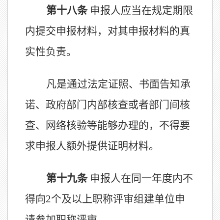
第十
八
条
申报人应
当
在规定期限
内提交申报材料，对其申报材料的真
实性负责。
凡是通过法定证照、书面告知承
诺、政府部门内部核查或
者
部门间核
查、网络核验等能够办理的，不得要
求申报人额外提供证明材料。
第十
九
条
申报人在同一年度内不
得向
2
个及以上
职称
评审
组建单位
申
请
参加
职称评审。