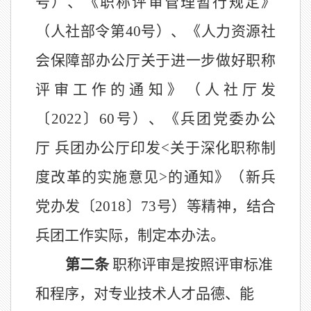
号
）、
《职称评审管理暂行规定》
（人社
部令第
40
号
）
、
《人力资源社
会保障部办公厅关于进一步做好职称
评审工作的通知》（人社厅发
〔
20
22
〕
60
号
）、《兵团党委办公
厅
兵团办公厅印发
<
关于深化职称制
度改革的实施意见
>
的通知》（新兵
党办发
〔
20
18
〕
73
号
）等
精神
，结合
兵团
工作
实际
，制定本办法。
第二条
职称评审是按照评审标准
和程序，对专业技术人才品德、能