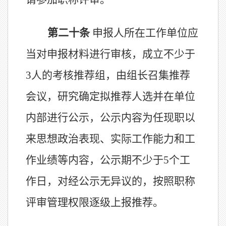
第
二十
条
申报人所在工作单位应
当
对申报材料进行审核，
成立
不少于
3
人的
考核推荐组
，
由组长
召
集
推荐
会议
，研究确定拟推荐人选
并在单位
内部进行公示，公示内容为任现职以
来思想政治表现、实际工作能力和工
作业绩等内容，公示期
不少于
5
个
工
作日，对经公示无异议的，按照职称
评审管理权限逐级上报
推
荐
。