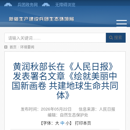
兵团政务网
无障碍浏览
搜索
首页
/
环境要闻
黄润秋部长在《人民日报》
发表署名文章《绘就美丽中
国新画卷 共建地球生命共同
体》
发布时间：2026年05月22日
信息来源：人民日报
编辑：自然生态保护处
【字体：
大
中
小
】
打印本页