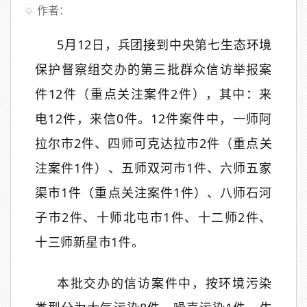
作者：
5
月
12
日，兵团接到
中央第七生态环境
保护督察组
交办的
第
三
批群众信访举报
案
件
12
件
（重点关注案件
2
件），其中：来
电
12
件，来信
0
件。
12
件案件中，一师阿
拉尔市
2
件、四
师
可克达拉
市
2
件
（重点关
注案件
1
件）
、五师双河市
1
件
、
六师五家
渠市
1
件
（重点关注案件
1
件）、
八师石河
子市
2
件
、十师北屯市
1
件、
十二师
2
件
、
十三师新星市
1
件
。
本批交办的信访案件中，按环境污染