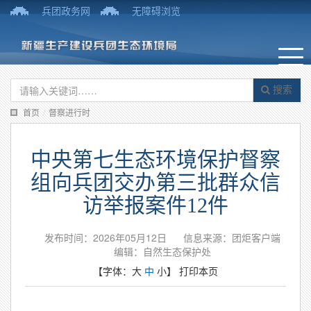
兵团政务网
无障碍浏览
搜索
首页
/
督察进行时
中央第七生态环境保护督察
组向兵团交办第三批群众信
访举报案件12件
发布时间：2026年05月12日
信息来源：团炬客户端
编辑：自然生态保护处
【字体：
大
中
小
】
打印本页