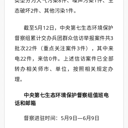
类型分为
大气
污染
8
件、
噪声污染
1
件
、生
态
破坏
2
件、其他
污染
1
件。
截至
5
月
1
2
日，中央第七生态环境保护
督察组
累计
交办兵团
群众
信访举报
案
件
共
3
批
次
22
件
（重点关注案件
3
件）
，
其中来
电
22
件，来信
0
件
。
上述信访案件
已
全部
转办
相关师市
、单位，按照相关规定办
理。
中央第七生态环境保护督察组值班电
话和邮箱
督察进驻时间：
5
月
9
日—
6
月
9
日