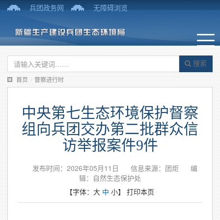
兵团政务网
无障碍浏览
搜索
首页
/
督察进行时
中央第七生态环境保护督察
组向兵团交办第二批群众信
访举报案件9件
发布时间：2026年05月11日
信息来源：团炬
编
辑：自然生态保护处
【字体：
大
中
小
】
打印本页