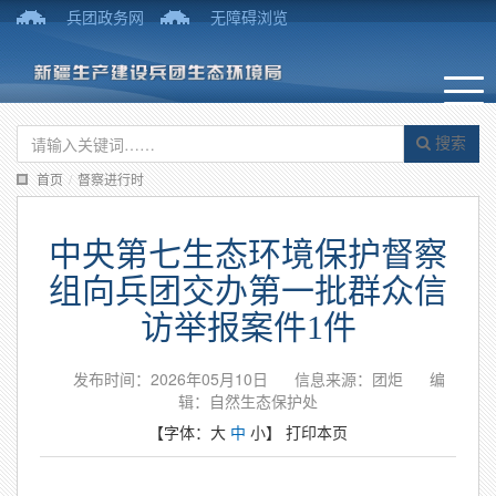
兵团政务网
无障碍浏览
搜索
首页
/
督察进行时
中央第七生态环境保护督察
组向兵团交办第一批群众信
访举报案件1件
发布时间：2026年05月10日
信息来源：团炬
编
辑：自然生态保护处
【字体：
大
中
小
】
打印本页