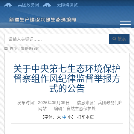
兵团政务网
无障碍浏览
搜索
首页
/
督察进行时
关于中央第七生态环境保护
督察组作风纪律监督举报方
式的公告
发布时间：2026年05月09日
信息来源：兵团政务门户
网站
编辑：自然生态保护处
【字体：
大
中
小
】
打印本页