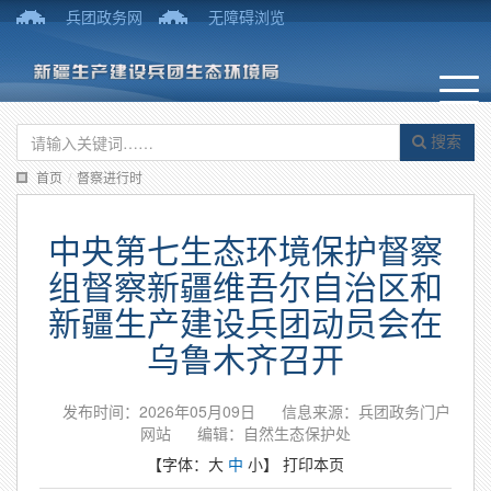
兵团政务网
无障碍浏览
搜索
首页
/
督察进行时
中央第七生态环境保护督察
组督察新疆维吾尔自治区和
新疆生产建设兵团动员会在
乌鲁木齐召开
发布时间：2026年05月09日
信息来源：兵团政务门户
网站
编辑：自然生态保护处
【字体：
大
中
小
】
打印本页