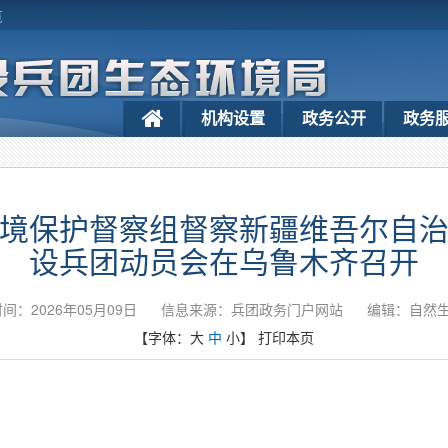
览
机构设置
政务公开
政务
境保护督察组督察新疆维吾尔自
设兵团动员会在乌鲁木齐召开
间：2026年05月09日
信息来源：兵团政务门户网站
编辑：自然
【字体：
大
中
小
】
打印本页