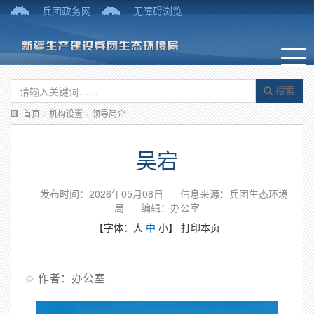
兵团政务网
无障碍浏览
搜索
首页
/
机构设置
/
领导简介
吴宕
发布时间：2026年05月08日
信息来源：兵团生态环境
局
编辑：办公室
【字体：
大
中
小
】
打印本页
作者：办公室