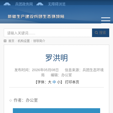
兵团政务网
无障碍浏览
搜索
首页
/
机构设置
/
领导简介
罗洪明
发布时间：2026年05月08日
信息来源：兵团生态环境
局
编辑：办公室
【字体：
大
中
小
】
打印本页
作者：办公室