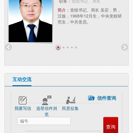
职务：
党组书记、局长
年5
简介：
党组书记、局长 吴宕，男，
员。
汉族，1968年12月生，中央党校研
究生，中共党员。
互动交流
信件查询
我要写信
选登信件浏
民意征集
览