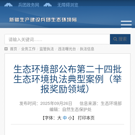
兵团政务网
无障碍浏览
搜索
首页
/
业务工作
/
监管执法
/
违法曝光台
/
执法信息
生态环境部公布第二十四批
生态环境执法典型案例（举
报奖励领域）
发布时间：2025年09月26日
信息来源：生态环境部
编辑：自然生态保护处
【字体：
大
中
小
】
打印本页