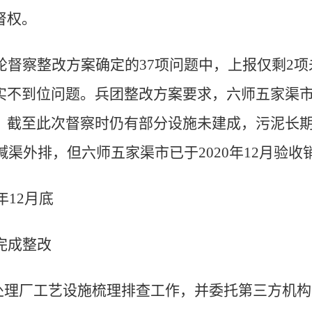
督权。
轮督察整改方案确定的
37
项问题中，上报仅剩
2
项
实不到位问题。兵团整改方案要求，六师五家渠
。截至此次督察时仍有部分设施未建成，污泥长
碱渠外排，但六师五家渠市已于
2020
年
12
月验收
年
12
月底
完成整改
处理厂工艺设施梳理排查工作，并委托第三方机构