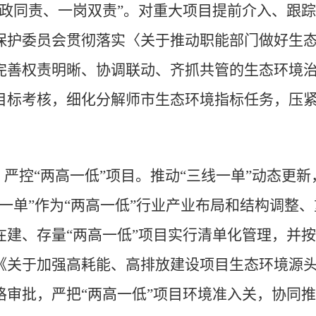
政同责、一岗双责
”
。对重大项目提前介入、跟踪
保护委员会贯彻落实〈
关于
推动职能部门做好生
完善权责明晰、协调联动、齐抓共管的生态环境
目标考核，细化分解师市生态环境指标任务，压
，严控
“
两高一低
”
项目。
推动
“
三线一单
”
动态更新
一单
”
作为
“
两高一低
”
行业产业布局和结构调整、
在建、存量
“
两高一低
”
项目实行清单化管理，并按
《关于加强高耗能、高排放建设项目生态环境源
格审批，严把
“
两高一低
”
项目环境准入关，协同推