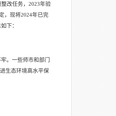
项整改任务，
2023
年验
定，现将
2024
年已完
示如下：
不牢。一些师市和部门
进生态环境高水平保