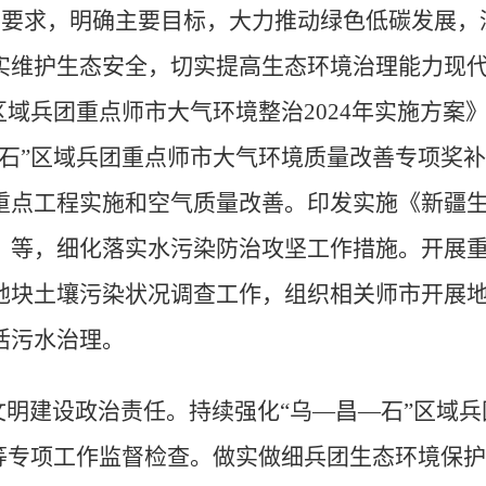
》要求，明确主要目标，大力推动绿色低碳发展，
实维护生态安全，切实提高生态环境治理能力
现
区域兵团重点师市大气环境整治
2024
年实施方案
石
”
区域兵团重点师市大气环境质量改善专项奖补
重点工程实施和空气质量改善。印发实施《新疆
》等，细化落实
水
污染防治攻坚工作措施。开展
地块土壤污染状况调查工作，组织相关师市开展
活污水治理。
文明建设政治责任。持续强化
“
乌
—
昌
—
石
”
区域兵
等专项工作监督检查。
做实做细
兵团生态环境保护