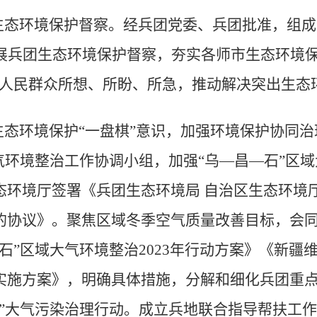
生态环境保护督察。经兵团党委、兵团批准，组成
展兵团生态环境保护督察，夯实各师市生态环境
人民群众所想、所盼、所急，推动解决突出生态
生态环境保护
“
一盘棋
”
意识，加强环境保护协同治
气环境整治工作协调小组，加强
“
乌
—
昌
—
石
”
区域
态环境厅签署《兵团生态环境局 自治区生态环境
的协议》。
聚焦区域冬季空气质量改善目标，会
石
”区域大气环境整治
2023
年行动方案
》《新疆
实施方案》，明确具体措施，分解和细化兵团重
”
大气污染治理行动。成立兵地联合指导帮扶工作