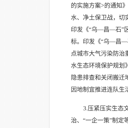
的实施方案
>
的通知
水、净土保卫战，切
印发《
“乌
—
昌
—
石
”
标
。印发《
“
乌
—
昌
—
点城市大气污染防治
水生态环境保护规划
隐患排查和关闭搬迁
因地制宜推进连队生
3.
压紧压实生态
治、
“
一企一策
”
制定