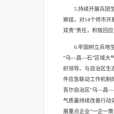
5.
持续开展兵团
察组，对
14
个师市
开
双责
”
责任，积极回应
6.
牢固树立兵地
“
乌
—
昌
—
石
”
区域大
织领导。与自治区生
件应急联动工作机制
吾尔自治区
“乌
—
昌
—
气质量持续改善行动
展重点企业
“
一企一策