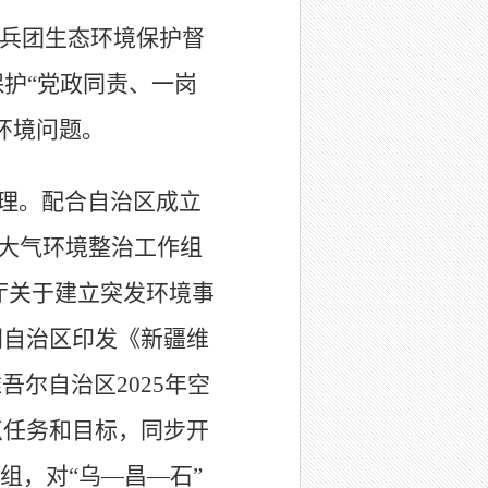
兵团生态环境保护督
保护
“
党政同责、一岗
环境问题。
理。配合自治区成立
大气环境整治工作组
厅关于建立突发环境事
同自治区印发
《新疆维
维吾尔自治区
2025
年空
点任务和目标
，
同步开
组，对
“
乌
—
昌
—
石
”