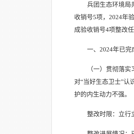
兵团生态环境局
收销号
5
项，
2024
年
成验收销号
4
项整改任
一、
2024
年已完
（一）
贯彻落实
对
“
当好生态卫士
”
认
护的内生动力不强。
整改时限：立行
整改进展情况：