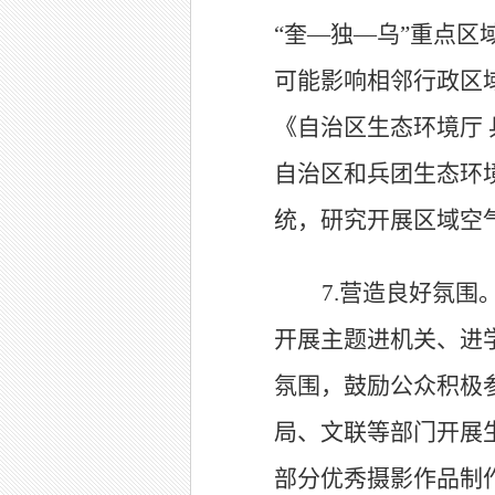
“
奎
—
独
—
乌
”
重点区
可能影响相邻行政区
《自治区生态环境厅
自治区和兵团生态环
统，研究开展区域空
7.
营造良好氛围
开展主题进机关、进
氛围，鼓励公众积极
局、文联等部门开展
部分优秀摄影作品制