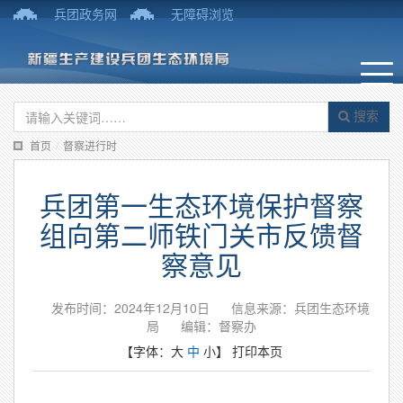
兵团政务网
无障碍浏览
搜索
首页
/
督察进行时
兵团第一生态环境保护督察
组向第二师铁门关市反馈督
察意见
发布时间：2024年12月10日
信息来源：兵团生态环境
局
编辑：督察办
【字体：
大
中
小
】
打印本页