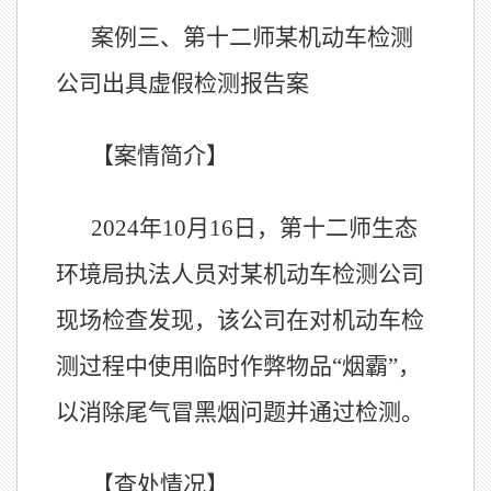
案例
三
、
第十二师某机动车检测
公司出具虚假检测报告案
【案情简介】
2024
年
10
月
16
日
，
第
十二
师生态
环境局执法人员
对某机动车检测公司
现场检查发现
，该公司在对机动车检
测过程中使用临时作弊物品
“烟霸”，
以消除尾气冒黑烟问题并通过检测。
【
查处情况
】