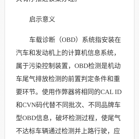
启示意义
车载诊断（
OBD
）系统指安装在
汽车和发动机上的计算机信息系统，
属于污染控制装置，
OBD
检测是机动
车尾气排放检测的前置判定条件和重
要环节。使用作弊器将
相同的
CAL ID
和
CVN
码代替不同批次、不同品牌车
型
OBD
信息，
破坏检测过程，使尾气
不达标车辆通过检测并上路行驶，应