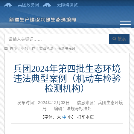
兵团政务网
无障碍浏览
搜索
首页
/
业务工作
/
监管执法
/
违法曝光台
兵团2024年第四批生态环境
违法典型案例（机动车检验
检测机构）
发布时间：2024年12月03日
信息来源：兵团生态环境
局
编辑：法规与标准处
【字体：
大
中
小
】
打印本页