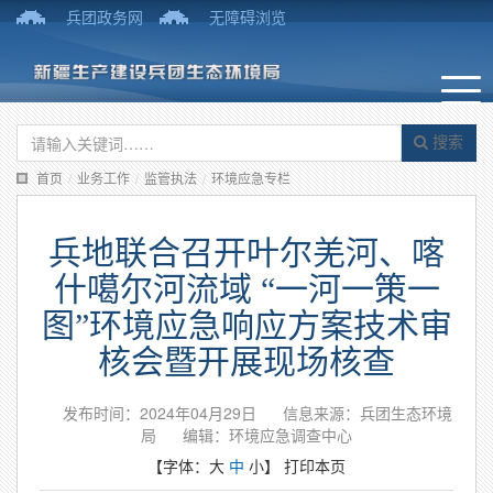
兵团政务网
无障碍浏览
搜索
首页
/
业务工作
/
监管执法
/
环境应急专栏
兵地联合召开叶尔羌河、喀
什噶尔河流域 “一河一策一
图”环境应急响应方案技术审
核会暨开展现场核查
发布时间：2024年04月29日
信息来源：兵团生态环境
局
编辑：环境应急调查中心
【字体：
大
中
小
】
打印本页