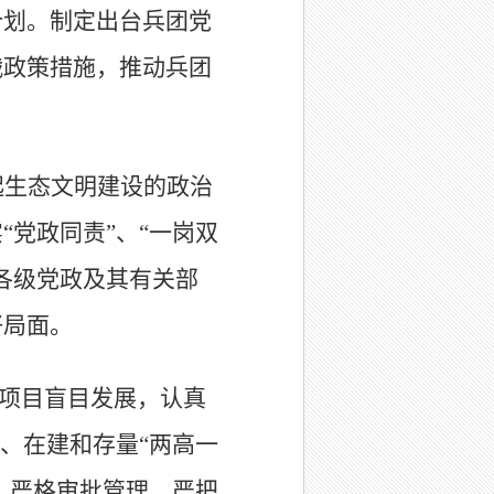
计划。制定出台兵团党
战政策措施，推动兵团
起生态文明建设的政治
实
“
党政同责
”
、
“
一岗双
各级党政及其有关部
好局面。
项目盲目发展，认真
、在建和存量
“
两高一
，严格审批管理，严把