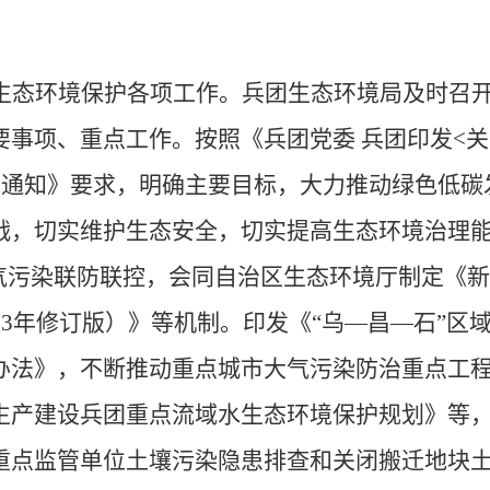
生态环境保护
各项
工作。
兵团生态环境局
及时召
要事项、重点工作。
按照
《兵团党委
兵团印发
<
关
的通知》
要求
，明确主要目标
，
大力推动绿色低碳
战
，
切实维护生态安全
，切实
提高生态环境治理
气污染联防联控，会同自治区
生态环境厅制定
《新
23
年修订版）》
等机制
。印发《
“
乌
—
昌
—
石
”
区
办法》，不断推动重点城市大气污染防治重点工
生产建设兵团重点流域水生态环境保护规划》等
重点监管单位土壤污染隐患排查和关闭搬迁地块