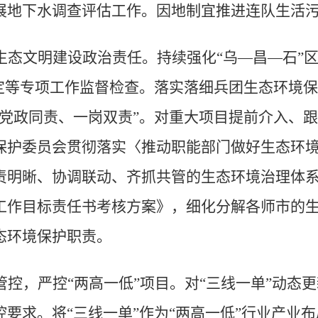
展地下水调查评估工作。因地制宜推进连队生活
生态文明建设政治责任。
持续强化
“
乌
—
昌
—
石
”
定等专项工作监督检查。落实落细兵团生态环境保
党政同责、一岗双责
”
。对重大项目提前介入、跟
保护委员会贯彻落实〈推动职能部门做好生态环
责明晰、协调联动、齐抓共管的生态环境治理体
工作目标责任书考核方案》，细化分解各师市的
态环境保护职责。
管控，严控
“
两高一低
”
项目。
对
“
三线一单
”
动态更
控要求。将
“
三线一单
”
作为
“
两高一低
”
行业产业布