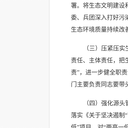
署。
将生态文明建设
委、兵团深入打好污
生态环境质量持续改
（三）压紧压实
责任、主体责任，把
责
”
，进一步健全职责
门主要负责同志要带
（四）强化源头
落实《关于坚决遏制
“
低
”
项目，对
“
两高一