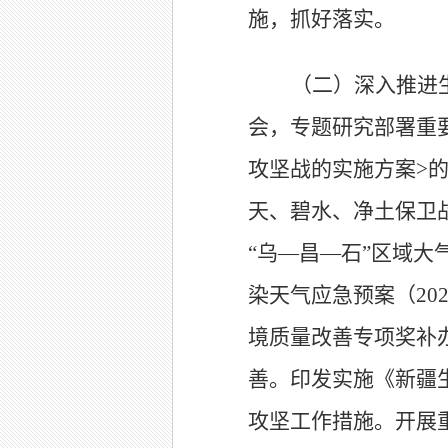
施
，抓好落实
。
（二）
深入推进
会，专题研究部署重
攻坚战的实施方案
>
天、碧水、净土保卫
“
乌
—
昌
—
石
”
区域大
染天气应急预案（
20
境质量改善专项奖补
善。印发实施《新疆
攻坚工作措施。开展