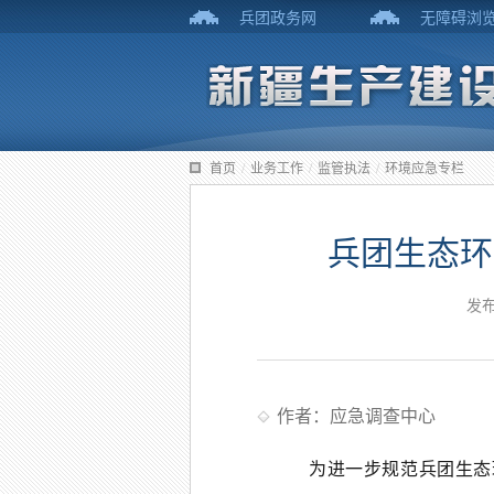
兵团政务网
无障碍浏
首页
/
业务工作
/
监管执法
/
环境应急专栏
兵团生态环
发布
作者：应急调查中心
为进一步规范兵团生态