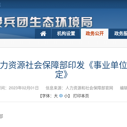
览
机构设置
政务公开
政务
力资源社会保障部印发《事业单
定》
间：2023年02月01日
信息来源：人力资源和社会保障部官网
编
【字体：
大
中
小
】
打印本页
部