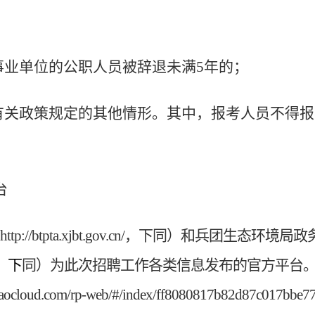
事业单位的公职人员被辞退未满
5
年的；
有关政策规定的其他情形。其中，报考人员不得报
台
http://btpta.xjbt.gov.cn/
，下同）和兵团生态环境局政
，下
同）为此次招聘工作各类信息发布的官方平台
aidaocloud.com/rp-web/#/index/ff8080817b82d87c017bbe7