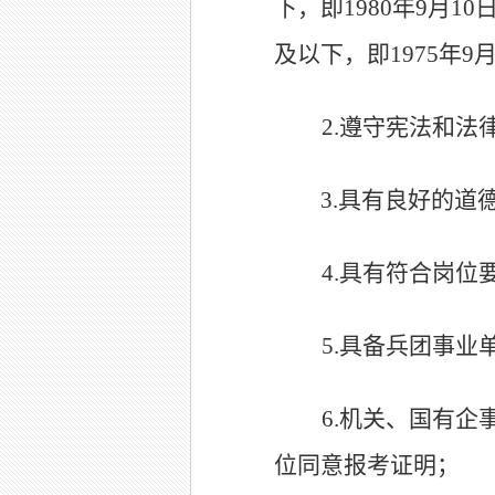
下，即
1980
年
9
月
10
及以下，即
1975
年
9
2.
遵守宪法和法
3.
具有良好的道
4.
具有符合岗位
5.
具备兵团事业
6.
机关、国有企
位同意报考证明；