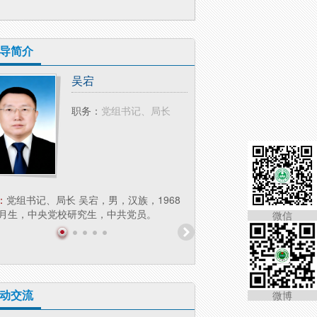
导简介
吴宕
吕春生
职务：
党组书记、局长
职务：
（援疆
：
党组书记、局长 吴宕，男，汉族，1968
简介：
吕春生，男，汉族，19
2月生，中央党校研究生，中共党员。
生，理学硕士，中共党员。
微信
动交流
微博