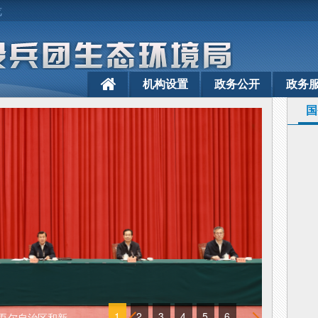
览
机构设置
政务公开
政务
国
1
2
3
4
5
6
尔自治区和新...
奋力实现