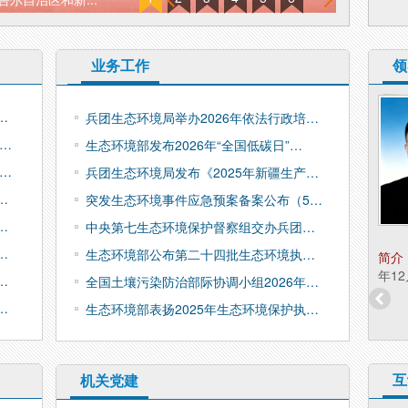
业务工作
领
郭劲松
…
兵团生态环境局举办2026年依法行政培…
职务：
一级巡视员
…
生态环境部发布2026年“全国低碳日”…
…
兵团生态环境局发布《2025年新疆生产…
…
突发生态环境事件应急预案备案公布（5…
…
中央第七生态环境保护督察组交办兵团…
…
生态环境部公布第二十四批生态环境执…
简介：
​郭劲松，男，汉族，1967年5月生，大
简介
学，工学学士，中共党员。
年1
…
全国土壤污染防治部际协调小组2026年…
…
生态环境部表扬2025年生态环境保护执…
互
机关党建